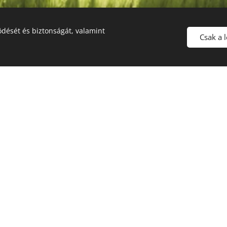
dését és biztonságát, valamint
Csak a 
gek és viszontagságok lehetőséget kínálnak
elhagyjuk régi bőrünket, és újat növesszünk.
NÉH
özölnünk kell ezeket a próbákat."
BÁTO
asuno
MEG
2025.04
Néha 