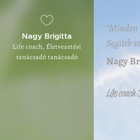
"Minden 
Nagy Brigitta
Segítek 
Life coach, Életvezetési
tanácsadó tanácsadó
Nagy Br
Szolnok
Life coach 