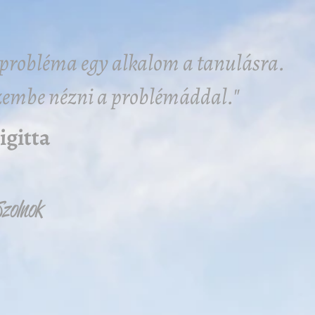
probléma egy alkalom a tanulásra.
szembe nézni a problémáddal."
igitta
Szolnok