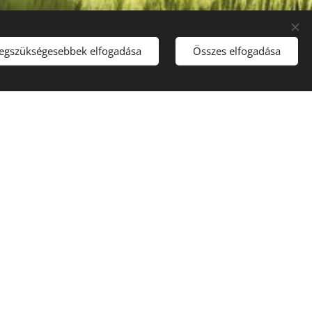
legszükségesebbek elfogadása
Összes elfogadása
BLOGBEJEGYZÉSEK
A A LEGNAGYOBB
RSÁG AZ..., HA
ÁLLUNK
.07
a legnagyobb