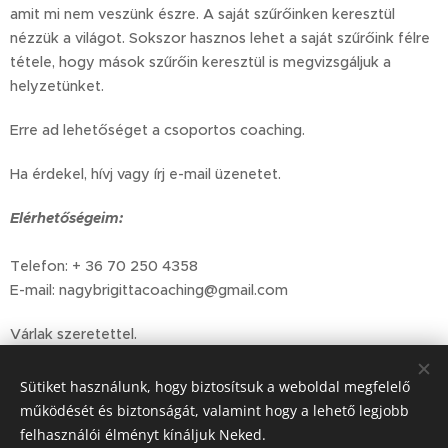
amit mi nem veszünk észre. A saját szűrőinken keresztül
nézzük a világot. Sokszor hasznos lehet a saját szűrőink félre
tétele, hogy mások szűrőin keresztül is megvizsgáljuk a
helyzetünket.
Erre ad lehetőséget a csoportos coaching.
Ha érdekel, hívj vagy írj e-mail üzenetet.
Elérhetőségeim:
Telefon: + 36 70 250 4358
E-mail: nagybrigittacoaching@gmail.com
Várlak szeretettel.
Sütiket használunk, hogy biztosítsuk a weboldal megfelelő
Share
működését és biztonságát, valamint hogy a lehető legjobb
felhasználói élményt kínáljuk Neked.