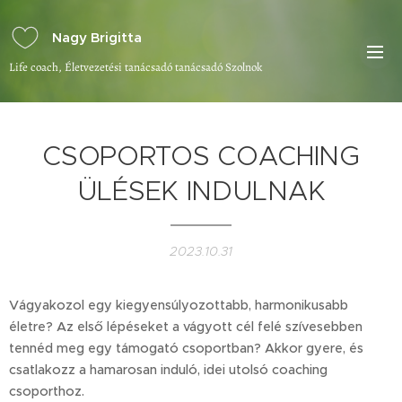
Nagy Brigitta
Life coach, Életvezetési tanácsadó tanácsadó Szolnok
CSOPORTOS COACHING
ÜLÉSEK INDULNAK
2023.10.31
Vágyakozol egy kiegyensúlyozottabb, harmonikusabb
életre? Az első lépéseket a vágyott cél felé szívesebben
tennéd meg egy támogató csoportban? Akkor gyere, és
csatlakozz a hamarosan induló, idei utolsó coaching
csoporthoz.