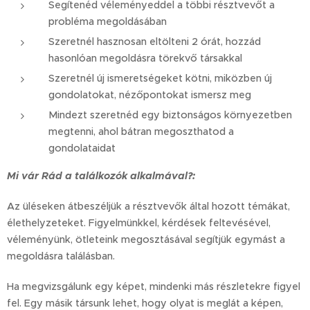
Segítenéd véleményeddel a többi résztvevőt a
probléma megoldásában
Szeretnél hasznosan eltölteni 2 órát, hozzád
hasonlóan megoldásra törekvő társakkal
Szeretnél új ismeretségeket kötni, miközben új
gondolatokat, nézőpontokat ismersz meg
Mindezt szeretnéd egy biztonságos környezetben
megtenni, ahol bátran megoszthatod a
gondolataidat
Mi vár Rád a találkozók alkalmával?:
Az üléseken átbeszéljük a résztvevők által hozott témákat,
élethelyzeteket. Figyelmünkkel, kérdések feltevésével,
véleményünk, ötleteink megosztásával segítjük egymást a
megoldásra találásban.
Ha megvizsgálunk egy képet, mindenki más részletekre figyel
fel. Egy másik társunk lehet, hogy olyat is meglát a képen,